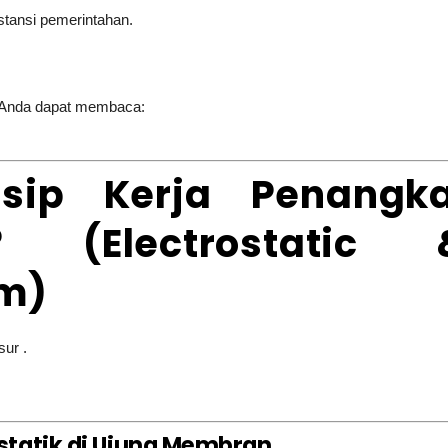
nstansi pemerintahan.
, Anda dapat membaca:
sip Kerja Penangka
? (Electrostatic 
m)
sur .
statik di Ujung Membran