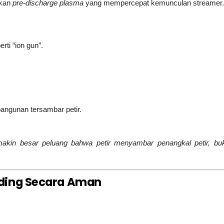
lkan
pre-discharge plasma
yang mempercepat kemunculan streamer.
ti “ion gun”.
angunan tersambar petir.
akin besar peluang bahwa petir menyambar penangkal petir, bu
nding Secara Aman