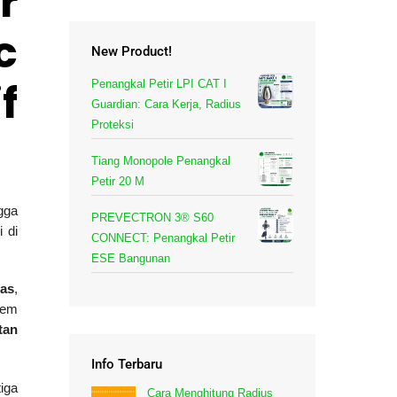
r
c
New Product!
f
Penangkal Petir LPI CAT I
Guardian: Cara Kerja, Radius
Proteksi
Tiang Monopole Penangkal
Petir 20 M
ngga
PREVECTRON 3® S60
 di
CONNECT: Penangkal Petir
ESE Bangunan
mas
,
tem
tan
Info Terbaru
iga
Cara Menghitung Radius