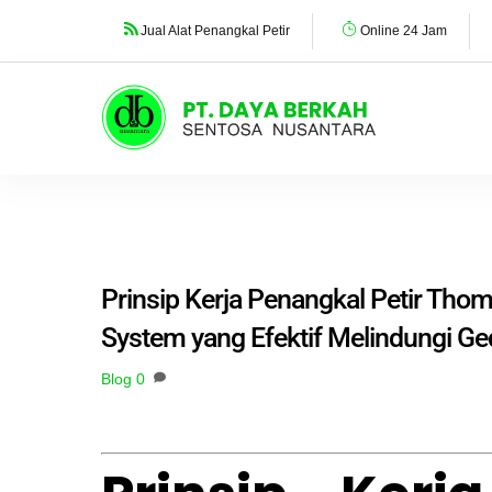
Skip
Jual Alat Penangkal Petir
Online 24 Jam
to
content
Prinsip Kerja Penangkal Petir Tho
System yang Efektif Melindungi G
Blog
0