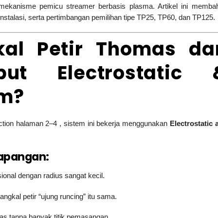
 mekanisme pemicu streamer berbasis plasma. Artikel ini memba
 instalasi, serta pertimbangan pemilihan tipe TP25, TP60, dan TP125.
kal Petir Thomas da
ut Electrostatic 
m?
tion halaman 2–4 , sistem ini bekerja menggunakan
Electrostatic 
lapangan:
nal dengan radius sangat kecil.
al petir “ujung runcing” itu sama.
uas tanpa banyak titik pemasangan.