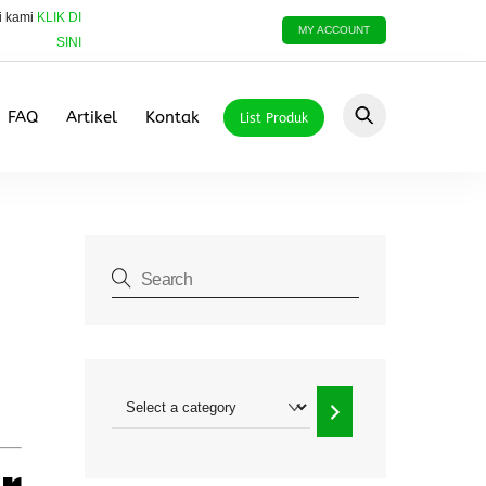
i kami
KLIK DI
MY ACCOUNT
SINI
FAQ
Artikel
Kontak
List Produk
Select
a
category