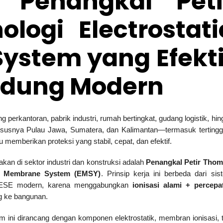
a Penangkal Peti
logi Electrostati
ystem yang Efekti
edung Modern
g perkantoran, pabrik industri, rumah bertingkat, gudang logistik, hi
—khususnya Pulau Jawa, Sumatera, dan Kalimantan—termasuk tertinggi
 memberikan proteksi yang stabil, cepat, dan efektif.
kan di sektor industri dan konstruksi adalah
Penangkal Petir Tho
nd Membrane System (EMSY)
. Prinsip kerja ini berbeda dari sis
ari ESE modern, karena menggabungkan
ionisasi alami + percepa
g ke bangunan.
em ini dirancang dengan komponen elektrostatik, membran ionisasi, t