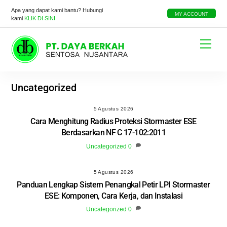
Skip
Apa yang dapat kami bantu? Hubungi
to
MY ACCOUNT
kami
KLIK DI SINI
content
Menu
Uncategorized
5 Agustus 2026
Cara Menghitung Radius Proteksi Stormaster ESE
Berdasarkan NF C 17-102:2011
Uncategorized
0
5 Agustus 2026
Panduan Lengkap Sistem Penangkal Petir LPI Stormaster
ESE: Komponen, Cara Kerja, dan Instalasi
Uncategorized
0