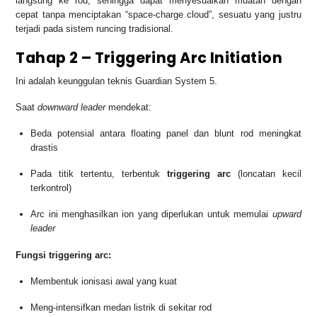
langsung ke rod, sehingga dapat menyesuaikan muatan dengan
cepat tanpa menciptakan “space-charge cloud”, sesuatu yang justru
terjadi pada sistem runcing tradisional.
Tahap 2 – Triggering Arc Initiation
Ini adalah keunggulan teknis Guardian System 5.
Saat
downward leader
mendekat:
Beda potensial antara floating panel dan blunt rod meningkat
drastis
Pada titik tertentu, terbentuk
triggering arc
(loncatan kecil
terkontrol)
Arc ini menghasilkan ion yang diperlukan untuk memulai
upward
leader
Fungsi triggering arc:
Membentuk ionisasi awal yang kuat
Meng-intensifkan medan listrik di sekitar rod