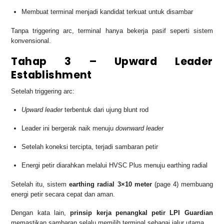
Membuat terminal menjadi kandidat terkuat untuk disambar
Tanpa triggering arc, terminal hanya bekerja pasif seperti sistem
konvensional.
Tahap 3 – Upward Leader
Establishment
Setelah triggering arc:
Upward leader
terbentuk dari ujung blunt rod
Leader ini bergerak naik menuju
downward leader
Setelah koneksi tercipta, terjadi sambaran petir
Energi petir diarahkan melalui HVSC Plus menuju earthing radial
Setelah itu, sistem
earthing radial 3×10 meter
(page 4) membuang
energi petir secara cepat dan aman.
Dengan kata lain,
prinsip kerja penangkal petir LPI Guardian
memastikan sambaran selalu memilih terminal sebagai jalur utama.