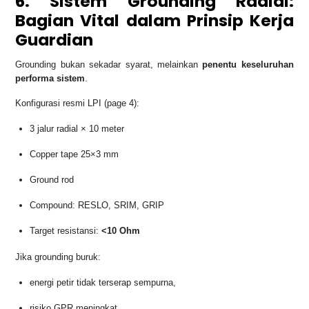
6. Sistem Grounding Radial:
Bagian Vital dalam Prinsip Kerja
Guardian
Grounding bukan sekadar syarat, melainkan
penentu keseluruhan
performa sistem
.
Konfigurasi resmi LPI (page 4):
3 jalur radial × 10 meter
Copper tape 25×3 mm
Ground rod
Compound: RESLO, SRIM, GRIP
Target resistansi:
<10 Ohm
Jika grounding buruk:
energi petir tidak terserap sempurna,
risiko GPR meningkat,