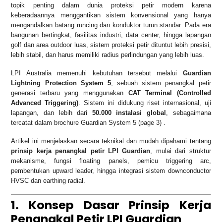
topik penting dalam dunia proteksi petir modern karena
keberadaannya menggantikan sistem konvensional yang hanya
mengandalkan batang runcing dan konduktor turun standar. Pada era
bangunan bertingkat, fasilitas industri, data center, hingga lapangan
golf dan area outdoor luas, sistem proteksi petir dituntut lebih presisi,
lebih stabil, dan harus memiliki radius perlindungan yang lebih luas.
LPI Australia memenuhi kebutuhan tersebut melalui
Guardian
Lightning Protection System 5
, sebuah sistem penangkal petir
generasi terbaru yang menggunakan
CAT Terminal (Controlled
Advanced Triggering)
. Sistem ini didukung riset internasional, uji
lapangan, dan lebih dari
50.000 instalasi global
, sebagaimana
tercatat dalam brochure Guardian System 5 (page 3) .
Artikel ini menjelaskan secara teknikal dan mudah dipahami tentang
prinsip kerja penangkal petir LPI Guardian
, mulai dari struktur
mekanisme, fungsi floating panels, pemicu triggering arc,
pembentukan upward leader, hingga integrasi sistem downconductor
HVSC dan earthing radial.
1. Konsep Dasar Prinsip Kerja
Penangkal Petir LPI Guardian