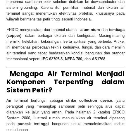
menerima sambaran petir sebelum dialirkan ke downconductor dan
sistem grounding. Karena itu, pemilihan material dan ukuran air
terminal sangat menentukan efektivitas proteksi, khususnya pada
wilayah berintensitas petir tinggi seperti Indonesia.
ERICO menyediakan dua material utama—
aluminium
dan
tembaga
(copper)
—dalam berbagai ukuran dan konfigurasi. Masing-masing
memiliki kelebihan, kekurangan, serta aplikasi yang berbeda. Artikel
ini membahas perbedaan teknis keduanya, fungsi, dan cara memilih
air terminal yang tepat berdasarkan kondisi bangunan dan standar
internasional seperti
IEC 62305-3
,
NFPA 780
, dan
AS1768
.
Mengapa Air Terminal Menjadi
Komponen Terpenting dalam
Sistem Petir?
Air terminal berfungsi sebagai
strike collection device
, yaitu
perangkat yang menangkap sambaran petir sehingga arus dapat
diarahkan ke jalur yang aman. Pada halaman 2 katalog ERICO
System 2000, ilustrasi rumah menunjukkan air terminal dipasang
pada
puncak tertinggi
bangunan untuk memaksimalkan radius
perlindungan.