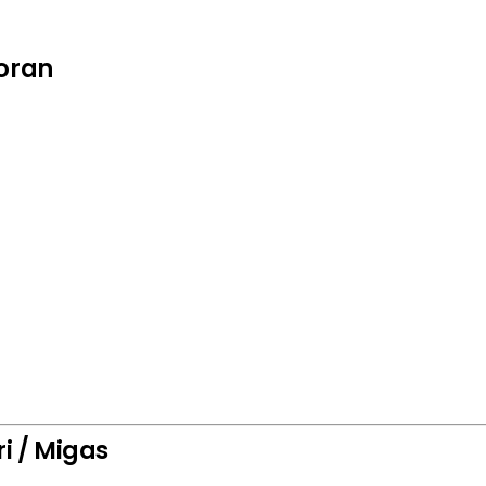
toran
i / Migas