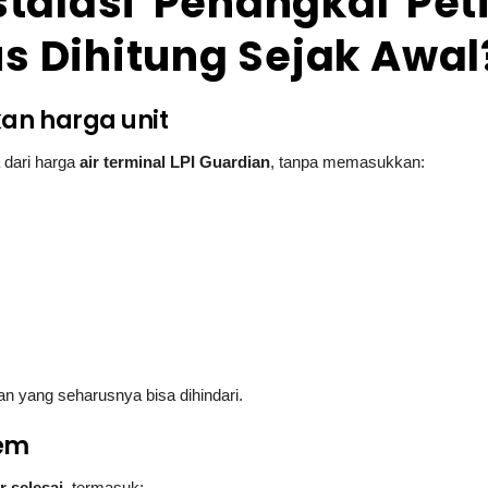
talasi Penangkal Peti
us Dihitung Sejak Awal
an harga unit
dari harga
air terminal LPI Guardian
, tanpa memasukkan:
an yang seharusnya bisa dihindari.
tem
r selesai
, termasuk: