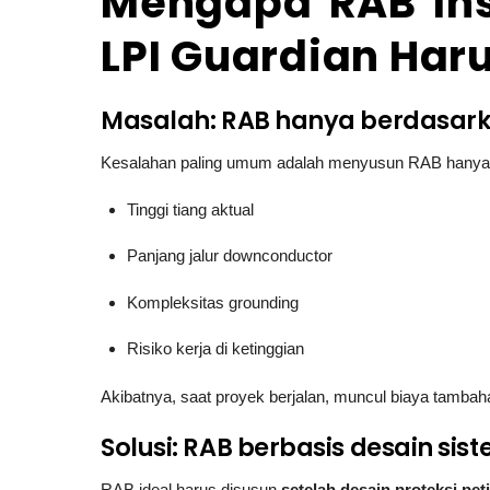
Mengapa RAB Ins
LPI Guardian Har
Masalah: RAB hanya berdasark
Kesalahan paling umum adalah menyusun RAB hanya 
Tinggi tiang aktual
Panjang jalur downconductor
Kompleksitas grounding
Risiko kerja di ketinggian
Akibatnya, saat proyek berjalan, muncul biaya tambah
Solusi: RAB berbasis desain sis
RAB ideal harus disusun
setelah desain proteksi peti