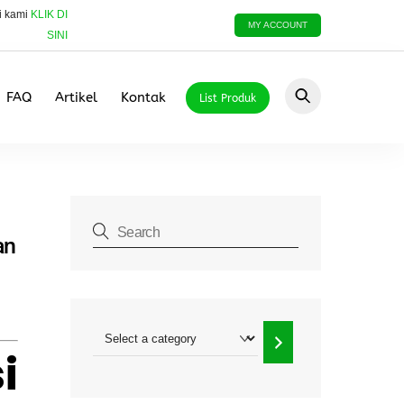
i kami
KLIK DI
MY ACCOUNT
SINI
FAQ
Artikel
Kontak
List Produk
an
Select
i
a
category