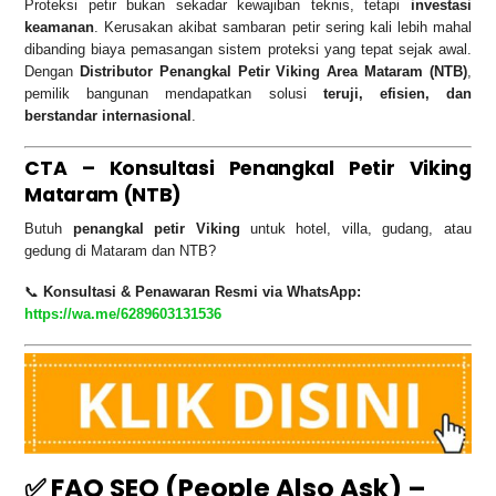
Proteksi petir bukan sekadar kewajiban teknis, tetapi
investasi
keamanan
. Kerusakan akibat sambaran petir sering kali lebih mahal
dibanding biaya pemasangan sistem proteksi yang tepat sejak awal.
Dengan
Distributor Penangkal Petir Viking Area Mataram (NTB)
,
pemilik bangunan mendapatkan solusi
teruji, efisien, dan
berstandar internasional
.
CTA – Konsultasi Penangkal Petir Viking
Mataram (NTB)
Butuh
penangkal petir Viking
untuk hotel, villa, gudang, atau
gedung di Mataram dan NTB?
📞
Konsultasi & Penawaran Resmi via WhatsApp:
https://wa.me/6289603131536
✅
FAQ SEO (People Also Ask) –