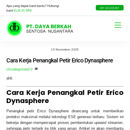
Skip
Apa yang dapat kami bantu? Hubungi
to
MY ACCOUNT
kami
KLIK DI SINI
content
Menu
15 November 2025
Cara Kerja Penangkal Petir Erico Dynasphere
Uncategorized
0
ahli.
Cara Kerja Penangkal Petir Erico
Dynasphere
Penangkal petir Erico Dynasphere dirancang untuk memberikan
proteksi maksimal melalui teknologi ESE generasi terbaru. Sistem ini
bekerja dengan mempercepat proses pembentukan
upward streamer
,
sehingga petir tertarik ke titik yang aman. Artikel ini akan membantu