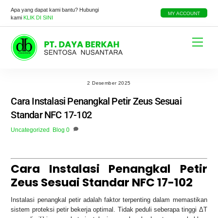
Skip
Apa yang dapat kami bantu? Hubungi
to
MY ACCOUNT
kami
KLIK DI SINI
content
Menu
2 Desember 2025
Cara Instalasi Penangkal Petir Zeus Sesuai
Standar NFC 17-102
Uncategorized
,
Blog
0
Cara Instalasi Penangkal Petir
Zeus Sesuai Standar NFC 17-102
Instalasi penangkal petir adalah faktor terpenting dalam memastikan
sistem proteksi petir bekerja optimal. Tidak peduli seberapa tinggi ΔT