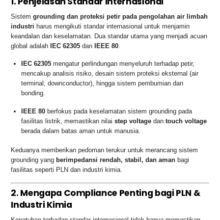
1. Penjelasan Standar Internasional
Sistem
grounding dan proteksi petir pada pengolahan air limbah
industri
harus mengikuti standar internasional untuk menjamin
keandalan dan keselamatan. Dua standar utama yang menjadi acuan
global adalah
IEC 62305
dan
IEEE 80
.
IEC 62305
mengatur perlindungan menyeluruh terhadap petir,
mencakup analisis risiko, desain sistem proteksi eksternal (air
terminal, downconductor), hingga sistem pembumian dan
bonding.
IEEE 80
berfokus pada keselamatan sistem grounding pada
fasilitas listrik, memastikan nilai
step voltage
dan
touch voltage
berada dalam batas aman untuk manusia.
Keduanya memberikan pedoman terukur untuk merancang sistem
grounding yang
berimpedansi rendah, stabil, dan aman
bagi
fasilitas seperti PLN dan industri kimia.
2. Mengapa Compliance Penting bagi PLN &
Industri Kimia
Kepatuhan terhadap standar internasional tidak hanya memastikan