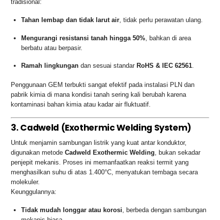
tradisional:
Tahan lembap dan tidak larut air
, tidak perlu perawatan ulang.
Mengurangi resistansi tanah hingga 50%
, bahkan di area
berbatu atau berpasir.
Ramah lingkungan
dan sesuai standar
RoHS & IEC 62561
.
Penggunaan GEM terbukti sangat efektif pada instalasi PLN dan
pabrik kimia di mana kondisi tanah sering kali berubah karena
kontaminasi bahan kimia atau kadar air fluktuatif.
3. Cadweld (Exothermic Welding System)
Untuk menjamin sambungan listrik yang kuat antar konduktor,
digunakan metode
Cadweld Exothermic Welding
, bukan sekadar
penjepit mekanis. Proses ini memanfaatkan reaksi termit yang
menghasilkan suhu di atas 1.400°C, menyatukan tembaga secara
molekuler.
Keunggulannya:
Tidak mudah longgar atau korosi
, berbeda dengan sambungan
mekanis biasa.