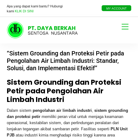
Skip
Apa yang dapat kami bantu? Hubungi
to
MY ACCOUNT
kami
KLIK DI SINI
content
Menu
“Sistem Grounding dan Proteksi Petir pada
Pengolahan Air Limbah Industri: Standar,
Solusi, dan Implementasi Efektif”
Sistem Grounding dan Proteksi
Petir pada Pengolahan Air
Limbah Industri
Dalam sistem
pengolahan air limbah industri
,
sistem grounding
dan proteksi petir
memiliki peran vital untuk menjaga keamanan
operasional, kestabilan sistem, dan perlindungan peralatan dari
lonjakan tegangan akibat sambaran petir. Fasilitas seperti
PLN Unit
PJB
atau industri kimia menghadapi risiko tinggi karena area