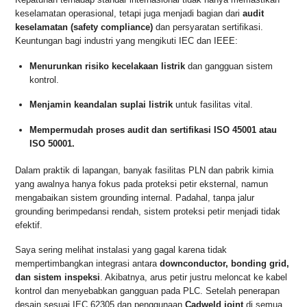
keselamatan operasional, tetapi juga menjadi bagian dari
audit
keselamatan (safety compliance)
dan persyaratan sertifikasi.
Keuntungan bagi industri yang mengikuti IEC dan IEEE:
Menurunkan risiko kecelakaan listrik
dan gangguan sistem
kontrol.
Menjamin keandalan suplai listrik
untuk fasilitas vital.
Mempermudah proses audit dan sertifikasi ISO 45001 atau
ISO 50001.
Dalam praktik di lapangan, banyak fasilitas PLN dan pabrik kimia
yang awalnya hanya fokus pada proteksi petir eksternal, namun
mengabaikan sistem grounding internal. Padahal, tanpa jalur
grounding berimpedansi rendah, sistem proteksi petir menjadi tidak
efektif.
Saya sering melihat instalasi yang gagal karena tidak
mempertimbangkan integrasi antara
downconductor, bonding grid,
dan sistem inspeksi
. Akibatnya, arus petir justru meloncat ke kabel
kontrol dan menyebabkan gangguan pada PLC. Setelah penerapan
desain sesuai IEC 62305 dan penggunaan
Cadweld joint
di semua