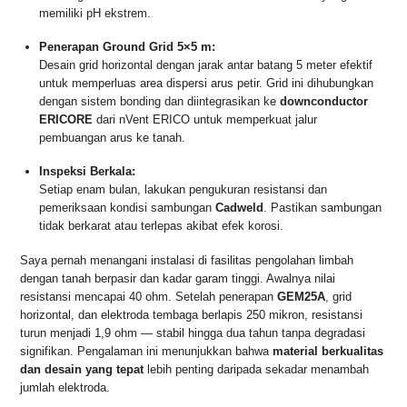
memiliki pH ekstrem.
Penerapan Ground Grid 5×5 m:
Desain grid horizontal dengan jarak antar batang 5 meter efektif
untuk memperluas area dispersi arus petir. Grid ini dihubungkan
dengan sistem bonding dan diintegrasikan ke
downconductor
ERICORE
dari nVent ERICO untuk memperkuat jalur
pembuangan arus ke tanah.
Inspeksi Berkala:
Setiap enam bulan, lakukan pengukuran resistansi dan
pemeriksaan kondisi sambungan
Cadweld
. Pastikan sambungan
tidak berkarat atau terlepas akibat efek korosi.
Saya pernah menangani instalasi di fasilitas pengolahan limbah
dengan tanah berpasir dan kadar garam tinggi. Awalnya nilai
resistansi mencapai 40 ohm. Setelah penerapan
GEM25A
, grid
horizontal, dan elektroda tembaga berlapis 250 mikron, resistansi
turun menjadi 1,9 ohm — stabil hingga dua tahun tanpa degradasi
signifikan. Pengalaman ini menunjukkan bahwa
material berkualitas
dan desain yang tepat
lebih penting daripada sekadar menambah
jumlah elektroda.