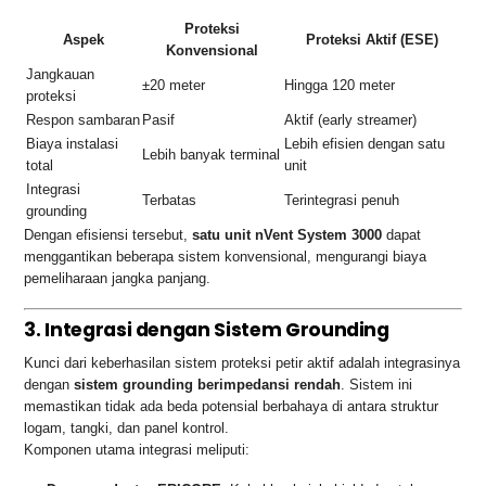
Proteksi
Aspek
Proteksi Aktif (ESE)
Konvensional
Jangkauan
±20 meter
Hingga 120 meter
proteksi
Respon sambaran
Pasif
Aktif (early streamer)
Biaya instalasi
Lebih efisien dengan satu
Lebih banyak terminal
total
unit
Integrasi
Terbatas
Terintegrasi penuh
grounding
Dengan efisiensi tersebut,
satu unit nVent System 3000
dapat
menggantikan beberapa sistem konvensional, mengurangi biaya
pemeliharaan jangka panjang.
3. Integrasi dengan Sistem Grounding
Kunci dari keberhasilan sistem proteksi petir aktif adalah integrasinya
dengan
sistem grounding berimpedansi rendah
. Sistem ini
memastikan tidak ada beda potensial berbahaya di antara struktur
logam, tangki, dan panel kontrol.
Komponen utama integrasi meliputi: