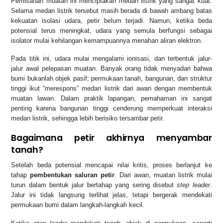
Pemisahan muatan ini menciptakan medan listrik yang sangat kuat.
Selama medan listrik tersebut masih berada di bawah ambang batas
kekuatan isolasi udara, petir belum terjadi. Namun, ketika beda
potensial terus meningkat, udara yang semula berfungsi sebagai
isolator mulai kehilangan kemampuannya menahan aliran elektron.
Pada titik ini, udara mulai mengalami ionisasi, dan terbentuk jalur-
jalur awal pelepasan muatan. Banyak orang tidak menyadari bahwa
bumi bukanlah objek pasif; permukaan tanah, bangunan, dan struktur
tinggi ikut “merespons” medan listrik dari awan dengan membentuk
muatan lawan. Dalam praktik lapangan, pemahaman ini sangat
penting karena bangunan tinggi cenderung memperkuat interaksi
medan listrik, sehingga lebih berisiko tersambar petir.
Bagaimana petir akhirnya menyambar
tanah?
Setelah beda potensial mencapai nilai kritis, proses berlanjut ke
tahap
pembentukan saluran petir
. Dari awan, muatan listrik mulai
turun dalam bentuk jalur bertahap yang sering disebut
step leader
.
Jalur ini tidak langsung terlihat jelas, tetapi bergerak mendekati
permukaan bumi dalam langkah-langkah kecil.