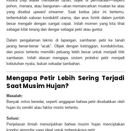
Ketika
step leader
mendekati tanah, objek di permukaan—seperti
pohon, menara, atau bangunan—akan memancarkan muatan ke atas
yang disebut
upward streamer
. Saat kedua jalur ini bertemu,
terbentuklah saluran konduktif utama, dan arus listrik dalam jumlah
besar mengalir dengan sangat cepat. Inilah momen yang kita lihat
sebagai kilat terang dan dengar sebagai petir atau guntur.
Dalam pengalaman teknis di lapangan, sambaran petir ke tanah
jarang benar-benar “acak”. Objek dengan ketinggian, konduktivitas,
dan posisi tertentu memiliki peluang lebih besar untuk menjadi titik
sambaran. Inilah alasan mengapa sistem proteksi petir menjadi
kebutuhan nyata, bukan sekadar tambahan.
Mengapa Petir Lebih Sering Terjadi
Saat Musim Hujan?
Masalah:
Banyak mitos beredar, seperti anggapan bahwa petir disebabkan oleh
hujan itu sendiri atau faktor mistis tertentu.
Solusi:
Penjelasan ilmiah menunjukkan bahwa musim hujan menciptakan
kondisi atmosfer yang ideal untuk terbentuknya petir.