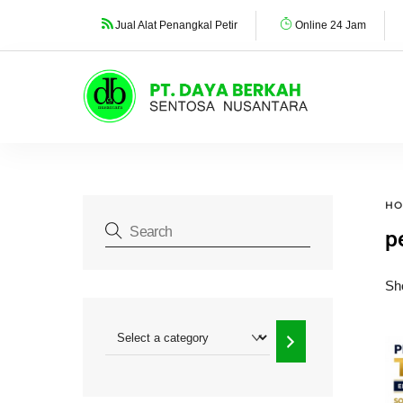
Skip
Jual Alat Penangkal Petir
Online 24 Jam
to
content
HO
p
Sho
Select
a
category