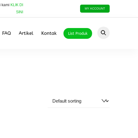
i kami
KLIK DI
MY ACCOUNT
SINI
FAQ
Artikel
Kontak
List Produk