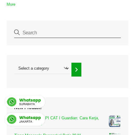
More
Select
a
category
New Product!
Penangkal Petir LPI CAT I Guardian: Cara Kerja,
Radius Proteksi