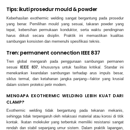
Tips: ikuti prosedur mould & powder
Keberhasilan exothermic welding sangat bergantung pada prosedur
yang benar. Pemilihan mould yang sesuai, takaran powder yang
tepat, kebersihan permukaan konduktor, serta waktu pendinginan
harus diikuti secara disiplin. Praktik ini memastikan kualitas
sambungan konsisten dan memenuhi spesifikasi teknis.
Tren: permanent connection IEEE 837
Tren global mengarah pada penggunaan sambungan permanen
sesuai
IEEE 837
, khususnya untuk fasilitas kritikal. Standar ini
menekankan keandalan sambungan terhadap arus impuls besar,
siklus termal, dan ketahanan jangka panjang—faktor yang krusial
dalam sistem proteksi petir modern.
MENGAPA EXOTHERMIC WELDING LEBIH KUAT DARI
CLAMP?
Exothermic welding tidak bergantung pada tekanan mekanis,
sehingga tidak terpengaruh oleh relaksasi material atau korosi di titik
kontak. Ikatan molekuler yang terbentuk memiliki resistansi sangat
rendah dan stabil sepanjang umur sistem. Dalam praktik lapangan,