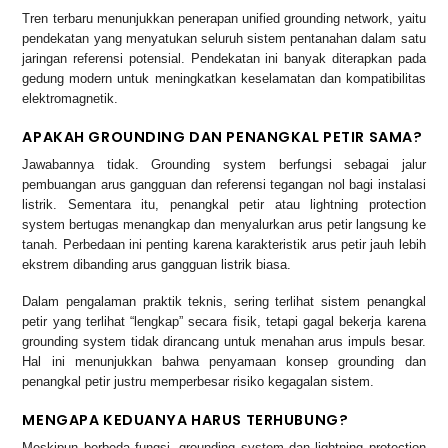
Tren terbaru menunjukkan penerapan unified grounding network, yaitu
pendekatan yang menyatukan seluruh sistem pentanahan dalam satu
jaringan referensi potensial. Pendekatan ini banyak diterapkan pada
gedung modern untuk meningkatkan keselamatan dan kompatibilitas
elektromagnetik.
APAKAH GROUNDING DAN PENANGKAL PETIR SAMA?
Jawabannya tidak. Grounding system berfungsi sebagai jalur
pembuangan arus gangguan dan referensi tegangan nol bagi instalasi
listrik. Sementara itu, penangkal petir atau lightning protection
system bertugas menangkap dan menyalurkan arus petir langsung ke
tanah. Perbedaan ini penting karena karakteristik arus petir jauh lebih
ekstrem dibanding arus gangguan listrik biasa.
Dalam pengalaman praktik teknis, sering terlihat sistem penangkal
petir yang terlihat “lengkap” secara fisik, tetapi gagal bekerja karena
grounding system tidak dirancang untuk menahan arus impuls besar.
Hal ini menunjukkan bahwa penyamaan konsep grounding dan
penangkal petir justru memperbesar risiko kegagalan sistem.
MENGAPA KEDUANYA HARUS TERHUBUNG?
Meskipun berbeda fungsi, grounding system dan lightning protection